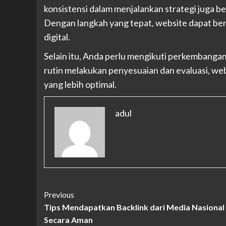
konsistensi dalam menjalankan strategi juga b
Dengan langkah yang tepat, website dapat be
digital.
Selain itu, Anda perlu mengikuti perkembanga
rutin melakukan penyesuaian dan evaluasi, we
yang lebih optimal.
adul
Continue
Previous
Tips Mendapatkan Backlink dari Media Nasional
Reading
Secara Aman