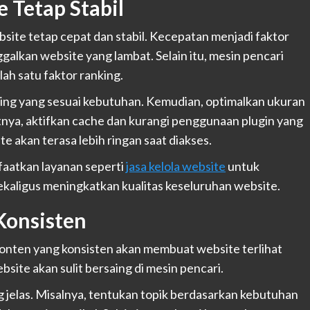
 Tetap Stabil
ite tetap cepat dan stabil. Kecepatan menjadi faktor
lkan website yang lambat. Selain itu, mesin pencari
h satu faktor ranking.
ting yang sesuai kebutuhan. Kemudian, optimalkan ukuran
tnya, aktifkan cache dan kurangi penggunaan plugin yang
e akan terasa lebih ringan saat diakses.
nfaatkan layanan seperti
jasa kelola website
untuk
aligus meningkatkan kualitas keseluruhan website.
Konsisten
Konten yang konsisten akan membuat website terlihat
site akan sulit bersaing di mesin pencari.
jelas. Misalnya, tentukan topik berdasarkan kebutuhan