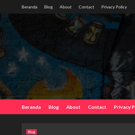
Skip
Beranda
Blog
About
Contact
Privacy Policy
to
content
Beranda
Blog
About
Contact
Privacy P
Blog