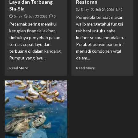
Layu dan Terbuang
Restoran
Sia-Sia
Sinay
Juli 24, 2026
0
Sinay
Juli 30, 2026
0
Pengelola tempat makan
Peternak sering memikul
wajib mengetahui fungsi
kerugian finansial akibat
rak besi untuk usaha
timbulnya penyebab pakan
kuliner secara mendalam.
ternak cepat layu dan
Perabot penyimpanan ini
terbuang di dalam kandang.
menjadi komponen vital
Rumput yang layu...
dalam...
Read More
Read More