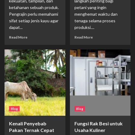
kekuatan, tampilan, dan
langkah penting bagi
ketahanan sebuah produk.
petani yang ingin
Pengrajin perlu memahami
menghemat waktu dan
sifat setiap jenis kayu agar
tenaga selama proses
dapat...
produksi....
Read More
Read More
Blog
Blog
Kenali Penyebab
Fungsi Rak Besi untuk
Pakan Ternak Cepat
Usaha Kuliner