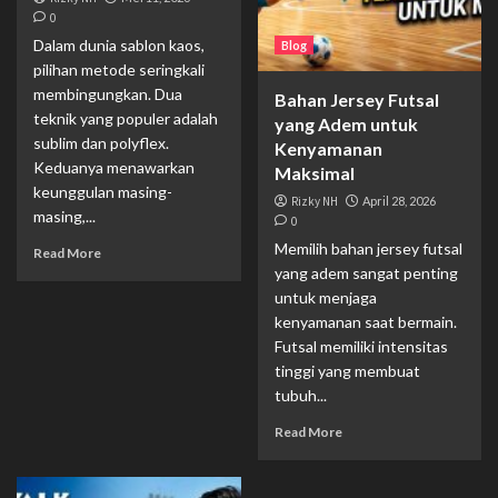
0
Dalam dunia sablon kaos,
Blog
pilihan metode seringkali
membingungkan. Dua
Bahan Jersey Futsal
teknik yang populer adalah
yang Adem untuk
sublim dan polyflex.
Kenyamanan
Keduanya menawarkan
Maksimal
keunggulan masing-
Rizky NH
April 28, 2026
masing,...
0
Memilih bahan jersey futsal
Read More
yang adem sangat penting
untuk menjaga
kenyamanan saat bermain.
Futsal memiliki intensitas
tinggi yang membuat
tubuh...
Read More