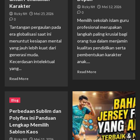
Karakter
Rizky NH
Mei 12, 2026
0
Rizky NH
Mei 25, 2026
0
Memilih sekolah islam guru
Tantangan pergaulan pada
profesional merupakan
era globalisasi saat ini
langkah paling krusial bagi
menuntut kesiapan mental
orang tua dalam menjamin
yang jauh lebih kuat dari
kualitas pendidikan serta
generasi muda.
pembentukan karakter
Kecerdasan intelektual
anak....
yang...
Read More
Read More
Blog
Perbedaan Sublim dan
Polyflex ini Panduan
Lengkap Memilih
Sablon Kaos
Rizky NH
Mei 11, 2026