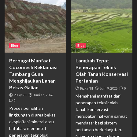
Blog
Blog
Berbagai Manfaat
Langkah Tepat
Cocomesh Reklamasi
Penerapan Teknik
Tambang Guna
Olah Tanah Konservasi
Menghijaukan Lahan
Pertanian
Bekas Galian
Rizky NH
Juni 9, 2026
0
Rizky NH
Juni 15, 2026
Memahami manfaat dari
0
penerapan teknik olah
Proses pemulihan
tanah konservasi
lingkungan di area bekas
merupakan hal yang sangat
eksploitasi mineral atau
mendasar bagi sistem
batubara menuntut
pertanian berkelanjutan.
penerapan teknologi
Namun, sebagian besar...