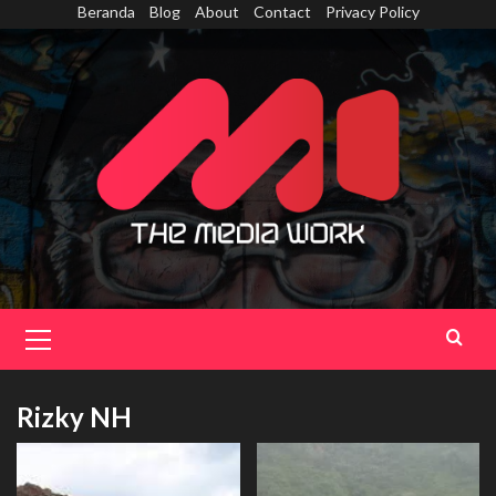
Skip
Beranda
Blog
About
Contact
Privacy Policy
to
content
Primary
Menu
Rizky NH