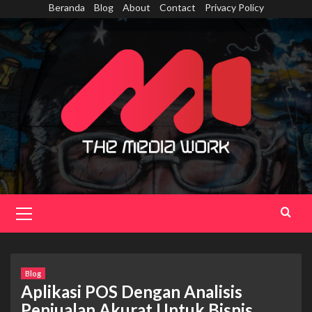
Skip
Beranda
Blog
About
Contact
Privacy Policy
to
content
Primary
Menu
Blog
Aplikasi POS Dengan Analisis
Penjualan Akurat Untuk Bisnis