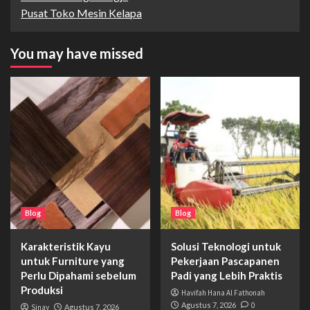
Pusat Toko Mesin Kelapa
You may have missed
Blog
Blog
Karakteristik Kayu
Solusi Teknologi untuk
untuk Furniture yang
Pekerjaan Pascapanen
Perlu Dipahami sebelum
Padi yang Lebih Praktis
Produksi
Havifah Hana Al Fathonah
Agustus 7, 2026
0
Sinay
Agustus 7, 2026