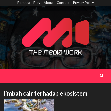
Skip
Beranda
Blog
About
Contact
Privacy Policy
to
content
Primary
Menu
limbah cair terhadap ekosistem