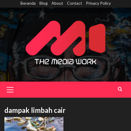
Skip
Beranda
Blog
About
Contact
Privacy Policy
to
content
Primary
Menu
dampak limbah cair