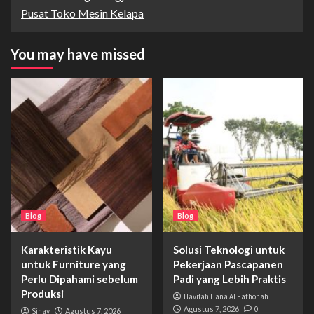
Pusat Toko Mesin Kelapa
You may have missed
Blog
Blog
Karakteristik Kayu
Solusi Teknologi untuk
untuk Furniture yang
Pekerjaan Pascapanen
Perlu Dipahami sebelum
Padi yang Lebih Praktis
Produksi
Havifah Hana Al Fathonah
Agustus 7, 2026
0
Sinay
Agustus 7, 2026