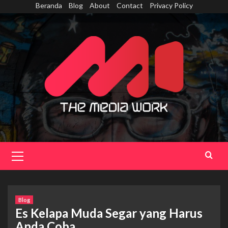
Skip
Beranda
Blog
About
Contact
Privacy Policy
to
content
Primary
Menu
Blog
Es Kelapa Muda Segar yang Harus
Anda Coba