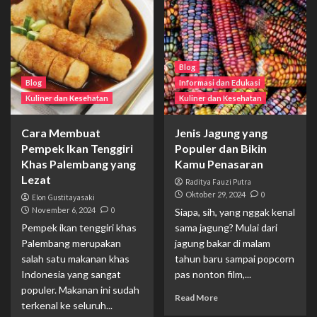
Blog
Blog
Informasi dan Edukasi
Kuliner dan Kesehatan
Kuliner dan Kesehatan
Cara Membuat
Jenis Jagung yang
Pempek Ikan Tenggiri
Populer dan Bikin
Khas Palembang yang
Kamu Penasaran
Lezat
Raditya Fauzi Putra
Oktober 29, 2024
0
Elon Gustitayasaki
November 6, 2024
0
Siapa, sih, yang nggak kenal
Pempek ikan tenggiri khas
sama jagung? Mulai dari
Palembang merupakan
jagung bakar di malam
salah satu makanan khas
tahun baru sampai popcorn
Indonesia yang sangat
pas nonton film,...
populer. Makanan ini sudah
Read More
terkenal ke seluruh...