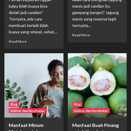
kalau lidah buaya bisa
manis jadi camilan itu
diolah jadi camilan?
gampang banget? Jagung
Ternyata, ada cara
manis yang rasanya legit
membuat keripik lidah
ternyata...
buaya yang simpel, sehat,...
Read More
Read More
Blog
Blog
Kuliner dan Kesehatan
Kuliner dan Kesehatan
Manfaat Minum
Manfaat Buah Pinang