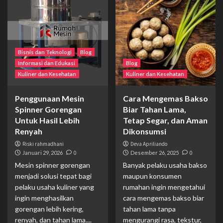
Bisnis dan Teknologi
Blog
Informasi dan Edukasi
Blog
Kuliner dan Kesehatan
Kuliner dan Kesehatan
Penggunaan Mesin
Cara Mengemas Bakso
Spinner Gorengan
Biar Tahan Lama,
Untuk Hasil Lebih
Tetap Segar, dan Aman
Renyah
Dikonsumsi
Riski rahmadhani
Deva Apriliando
Januari 29, 2026
0
Desember 26, 2025
0
Mesin spinner gorengan
Banyak pelaku usaha bakso
menjadi solusi tepat bagi
maupun konsumen
pelaku usaha kuliner yang
rumahan ingin mengetahui
ingin menghasilkan
cara mengemas bakso biar
gorengan lebih kering,
tahan lama tanpa
renyah, dan tahan lama....
mengurangi rasa, tekstur,