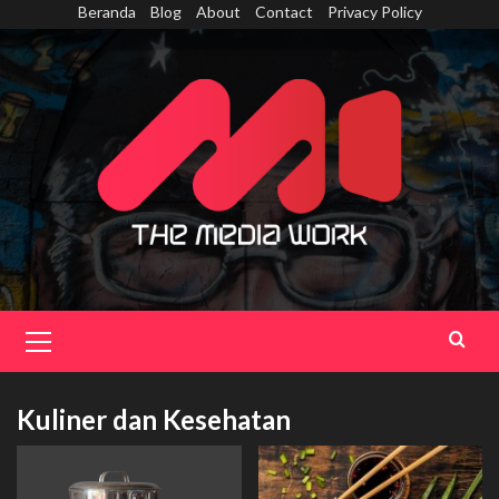
Skip
Beranda
Blog
About
Contact
Privacy Policy
to
content
Primary
Menu
Kuliner dan Kesehatan