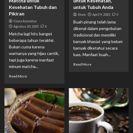
Matcha untuk
untuk Kesehatan,
Kesehatan Tubuh dan
untuk Tubuh Anda
Pikiran
Ilham
April 9, 2025
0
Ozora Aryasatya
Buah pinang telah lama
Agustus 20, 2025
0
dikenal dalam pengobatan
Matcha lagi hits banget
tradisional dan memiliki
beberapa tahun terakhir.
banyak khasiat yang belum
Bukan cuma karena
banyak diketahui secara
warnanya yang hijau cantik,
luas. Manfaat buah...
tapi juga karena manfaat
Read More
minum matcha...
Read More