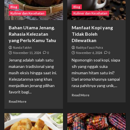
Blog
Blog
Kuliner dan Kesehatan
Kuliner dan Kesehatan
Bahan Utama Jenang.
Manfaat Kopi yang
Rahasia Kelezatan
Tidak Boleh
yang Perlu Kamu Tahu
Dilewatkan
Nanda Fakhri
Raditya Fauzi Putra
November 11, 2024
0
November 6, 2024
0
Jenang adalah salah satu
Ngomongin soal kopi, siapa
makanan tradisional yang
sih yang nggak suka
masih eksis hingga saat ini.
minuman hitam satu ini?
Kelezatannya yang khas
Dari aroma khasnya sampai
menjadikan jenang pilihan
rasa pahitnya yang unik,...
favorit bagi...
Read More
Read More