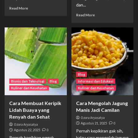
dan...
Read More
Read More
Blog
Bisnis dan Teknologi
Blog
Informasi dan Edukasi
Kuliner dan Kesehatan
Kuliner dan Kesehatan
Cara Membuat Keripik
Cara Mengolah Jagung
Lidah Buaya yang
Manis Jadi Camilan
Renyah dan Sehat
Ozora Aryasatya
Agustus 21, 2025
0
Ozora Aryasatya
Agustus 22, 2025
0
Pernah kepikiran gak sih,
Pernah kepikiran nggak
kalau cara mengolah jagung