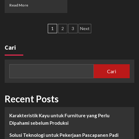
Read More
Paginasi
1
2
3
Next
pos
Cari
Cari
Recent Posts
Karakteristik Kayu untuk Furniture yang Perlu
Dipahami sebelum Produksi
Solusi Teknologi untuk Pekerjaan Pascapanen Padi