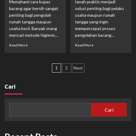
Memahami cara kupas
tanah praktis menjadi
kacang agar bersih sangat
solusi penting bagi pelaku
penting bagi pengolah
usaha maupun rumah
rumah tangga maupun
tangga yang ingin
usaha kecil. Banyak orang
mempercepat proses
mencari metode higienis...
pengolahan kacang...
Read More
Read More
Paginasi
1
2
Next
pos
Cari
Cari