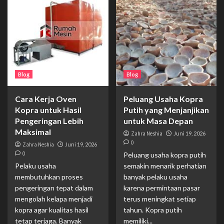
Blog
Blog
Cara Kerja Oven
Peluang Usaha Kopra
Kopra untuk Hasil
Putih yang Menjanjikan
Pengeringan Lebih
untuk Masa Depan
Maksimal
Zahra Neshia
Juni 19, 2026
0
Zahra Neshia
Juni 19, 2026
0
Peluang usaha kopra putih
Pelaku usaha
semakin menarik perhatian
membutuhkan proses
banyak pelaku usaha
pengeringan tepat dalam
karena permintaan pasar
mengolah kelapa menjadi
terus meningkat setiap
kopra agar kualitas hasil
tahun. Kopra putih
tetap terjaga. Banyak
memiliki...