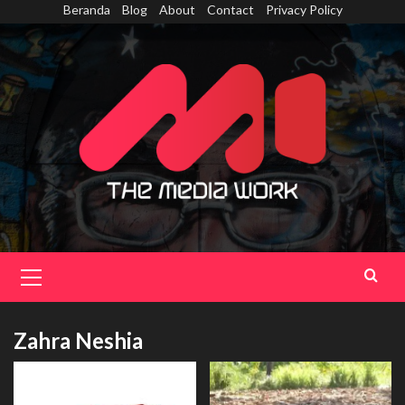
Skip
Beranda
Blog
About
Contact
Privacy Policy
to
content
Primary
Menu
Zahra Neshia