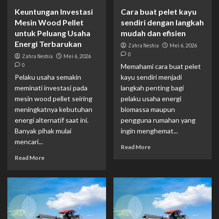
Keuntungan Investasi
Cara buat pelet kayu
Mesin Wood Pellet
sendiri dengan langkah
untuk Peluang Usaha
mudah dan efisien
Energi Terbarukan
Zahra Neshia
Mei 6, 2026
0
Zahra Neshia
Mei 6, 2026
0
Memahami cara buat pelet
Pelaku usaha semakin
kayu sendiri menjadi
meminati investasi pada
langkah penting bagi
mesin wood pellet seiring
pelaku usaha energi
meningkatnya kebutuhan
biomassa maupun
energi alternatif saat ini.
pengguna rumahan yang
Banyak pihak mulai
ingin menghemat...
mencari...
Read More
Read More