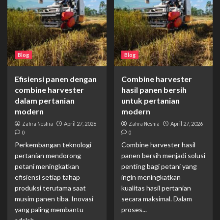
Blog
Blog
Efisiensi panen dengan
Combine harvester
combine harvester
hasil panen bersih
dalam pertanian
untuk pertanian
modern
modern
Zahra Neshia
April 27, 2026
Zahra Neshia
April 27, 2026
0
0
Perkembangan teknologi
Combine harvester hasil
pertanian mendorong
panen bersih menjadi solusi
petani meningkatkan
penting bagi petani yang
efisiensi setiap tahap
ingin meningkatkan
produksi terutama saat
kualitas hasil pertanian
musim panen tiba. Inovasi
secara maksimal. Dalam
yang paling membantu
proses...