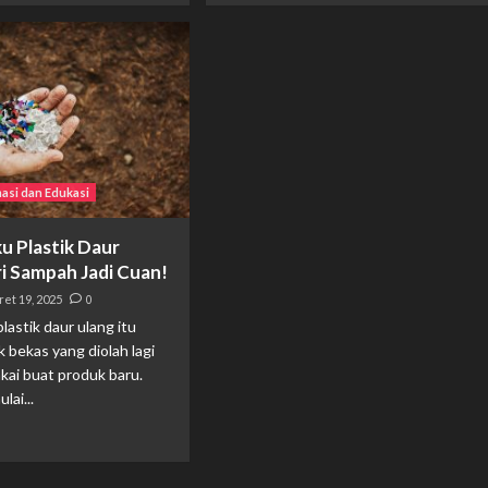
masi dan Edukasi
u Plastik Daur
ri Sampah Jadi Cuan!
et 19, 2025
0
lastik daur ulang itu
k bekas yang diolah lagi
akai buat produk baru.
lai...