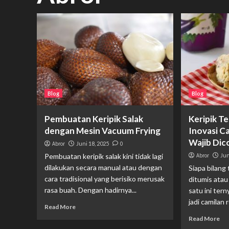
Blog
Blog
Pembuatan Keripik Salak
Keripik T
dengan Mesin Vacuum Frying
Inovasi C
Wajib Dic
Abror
Juni 18, 2025
0
Pembuatan keripik salak kini tidak lagi
Abror
Jun
dilakukan secara manual atau dengan
Siapa bilang
cara tradisional yang berisiko merusak
ditumis atau
rasa buah. Dengan hadirnya...
satu ini ter
jadi camilan 
Read More
Read More