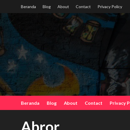
Skip
Beranda
Blog
About
Contact
Privacy Policy
to
content
Beranda
Blog
About
Contact
Privacy P
Abror