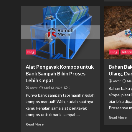
Blog
Blog
Infor
Alat Pengayak Kompos untuk
Bahan Bak
Bank Sampah Bikin Proses
Ulang, Da
Lebih Cepat
Abror
Mar
Abror
Mei 13, 2025
0
Bahan baku p
simpel plasti
Punya bank sampah tapi masih ngolah
biar bisa dip
kompos manual? Wah, sudah saatnya
Prosesnya mu
kamu kenalan sama alat pengayak
kompos untuk bank sampah....
Read More
Read More