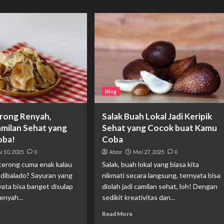
Blog
erong Renyah,
Salak Buah Lokal Jadi Keripik
amilan Sehat yang
Sehat yang Cocok buat Kamu
oba!
Coba
i 10, 2025
0
Abror
Mei 27, 2025
0
 terong cuma enak kalau
Salak, buah lokal yang biasa kita
 dibalado? Sayuran yang
nikmati secara langsung, ternyata bisa
nyata bisa banget disulap
diolah jadi camilan sehat, loh! Dengan
renyah...
sedikit kreativitas dan...
Read More