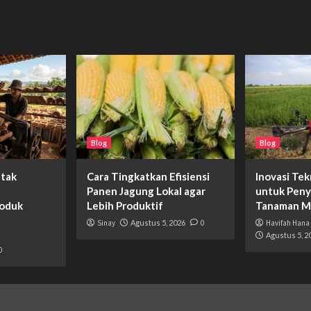
Blog
Blog
etak
Cara Tingkatkan Efisiensi
Inovasi Tek
Panen Jagung Lokal agar
untuk Pen
roduk
Lebih Produktif
Tanaman M
Sinay
Agustus 5, 2026
0
Havifah Hana
Agustus 5, 2
0