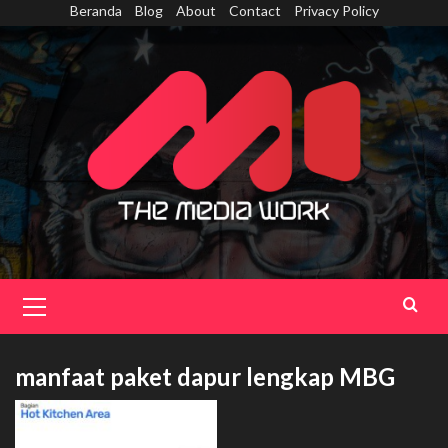
Skip
Beranda
Blog
About
Contact
Privacy Policy
to
content
Primary
Menu
manfaat paket dapur lengkap MBG