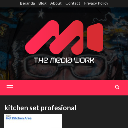
Skip
Beranda
Blog
About
Contact
Privacy Policy
to
content
Primary
Menu
kitchen set profesional